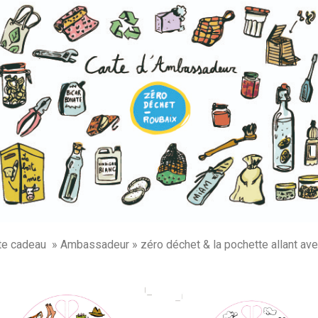
te cadeau » Ambassadeur » zéro déchet & la pochette allant ave