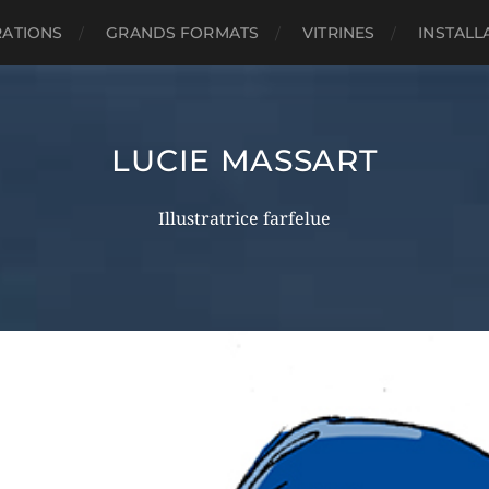
RATIONS
GRANDS FORMATS
VITRINES
INSTALL
LUCIE MASSART
Illustratrice farfelue